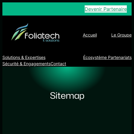
Aller
Devenir Partenaire
au
contenu
Accueil
Le Groupe
Solutions & Expertises
Écosystème Partenariats
Sécurité & Engagements
Contact
Sitemap