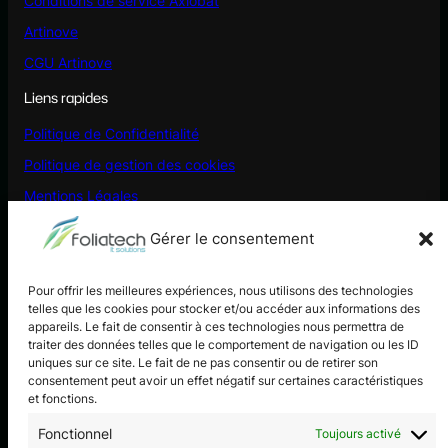
Conditions de service Axiobat
Artinove
CGU Artinove
Liens rapides
Politique de Confidentialité
Politique de gestion des cookies
Mentions Légales
RSE
Gérer le consentement
Éthique et déontologie
S’engager avec vous
Pour offrir les meilleures expériences, nous utilisons des technologies
telles que les cookies pour stocker et/ou accéder aux informations des
appareils. Le fait de consentir à ces technologies nous permettra de
Entreprise BTP
traiter des données telles que le comportement de navigation ou les ID
uniques sur ce site. Le fait de ne pas consentir ou de retirer son
Expert Comptable
consentement peut avoir un effet négatif sur certaines caractéristiques
et fonctions.
Partenaire certifié
Fonctionnel
Toujours activé
Ambassadeur